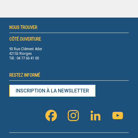
NOUS TROUVER
CÔTÉ OUVERTURE
93 Rue Clément Ader
42153 Riorges
Tél.: 04 77 66 41 00
RESTEZ INFORMÉ
INSCRIPTION À LA NEWSLETTER
FACEBOOK
INSTAGRAM
LINKEDIN
YOUTU
CHANN