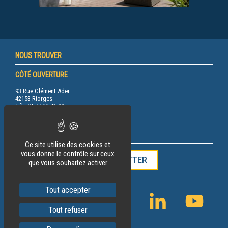
NOUS TROUVER
CÔTÉ OUVERTURE
93 Rue Clément Ader
42153 Riorges
Tél.: 04 77 66 41 00
RESTEZ INFORMÉ
Ce site utilise des cookies et
vous donne le contrôle sur ceux
INSCRIPTION À LA NEWSLETTER
que vous souhaitez activer
Tout accepter
FACEBOOK
INSTAGRAM
LINKEDIN
YOUTU
Tout refuser
CHANN