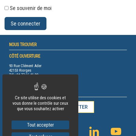
Se souvenir de moi
NOUS TROUVER
CÔTÉ OUVERTURE
93 Rue Clément Ader
42153 Riorges
Tél.: 04 77 66 41 00
RESTEZ INFORMÉ
Ce site utilise des cookies et
vous donne le contrôle sur ceux
INSCRIPTION À LA NEWSLETTER
que vous souhaitez activer
Tout accepter
FACEBOOK
INSTAGRAM
LINKEDIN
YOUTU