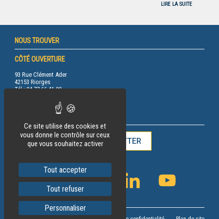
LIRE LA SUITE
NOUS TROUVER
CÔTÉ OUVERTURE
93 Rue Clément Ader
42153 Riorges
Tél.: 04 77 66 41 00
RESTEZ INFORMÉ
Ce site utilise des cookies et
vous donne le contrôle sur ceux
INSCRIPTION À LA NEWSLETTER
que vous souhaitez activer
Tout accepter
FACEBOOK
INSTAGRAM
LINKEDIN
YOUTUBE
Tout refuser
CHANNEL
Personnaliser