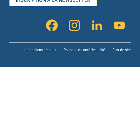
INSCRIPTION À LA NEWSLETTER
FACEBOOK
INSTAGRAM
LINKEDIN
YOUTU
CHANN
Informations Légales
Politique de confidentialité
Plan de site