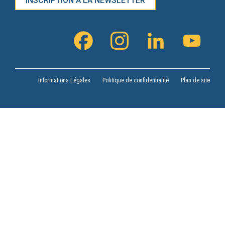
INSCRIPTION À LA NEWSLETTER
FACEBOOK
INSTAGRAM
LINKEDIN
YOUTU
CHANN
Informations Légales
Politique de confidentialité
Plan de site