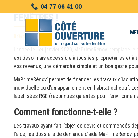
MAPRIMERÉNOV : UNE PRIME P
Panneau de gestion des cookies
04 77 66 41 00
FENÊTRES !
ME
8 février 2021
Lancée le 1er janvier 2020, MaPrimeRénov’ remplace le c
est désormais accessible à tous les propriétaires et à t
vos revenus, une démarche simple et un bon geste pour 
MaPrimeRénov’ permet de financer les travaux d’isolatio
individuelle ou d’un appartement en habitat collectif. L
labellisées RGE (reconnues garantes pour l’environnem
Comment fonctionne-t-elle ?
Les travaux ayant fait l’objet de devis et commencés de
l’aide, les dossiers de demande d’aide MaPrimeRénov’ p