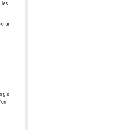
 les
ortir
ergie
d’un