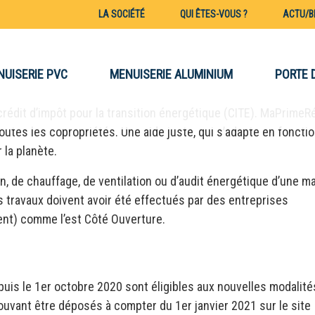
OUR LE CHANGEMENT DE VOS
LA SOCIÉTÉ
QUI ÊTES-VOUS ?
ACTU/B
NUISERIE PVC
MENUISERIE ALUMINIUM
PORTE 
rédit d’impôt pour la transition énergétique (CITE). MaPrimeR
outes les copropriétés. Une aide juste, qui s’adapte en foncti
la planète.
n, de chauffage, de ventilation ou d’audit énergétique d’une m
es travaux doivent avoir été effectués par des entreprises
ent) comme l’est Côté Ouverture.
puis le 1er octobre 2020 sont éligibles aux nouvelles modalité
ouvant être déposés à compter du 1er janvier 2021 sur le site