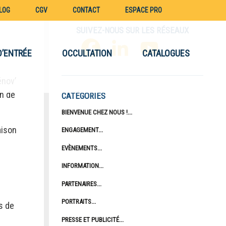
LOG
CGV
CONTACT
ESPACE PRO
SUIVEZ-NOUS SUR LES RÉSEAUX
D’ENTRÉE
OCCULTATION
CATALOGUES
FACEBOOK
LINKEDIN
YOUTUBE
énov’
on de
CATÉGORIES
BIENVENUE CHEZ NOUS !
aison
ENGAGEMENT
EVÈNEMENTS
INFORMATION
PARTENAIRES
PORTRAITS
s de
PRESSE ET PUBLICITÉ