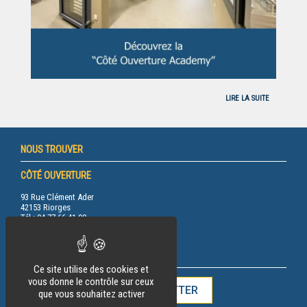
LIRE LA SUITE
NOUS TROUVER
CÔTÉ OUVERTURE
93 Rue Clément Ader
42153 Riorges
Tél.: 04 77 66 41 00
RESTEZ INFORMÉ
Ce site utilise des cookies et
vous donne le contrôle sur ceux
INSCRIPTION À LA NEWSLETTER
que vous souhaitez activer