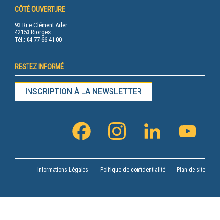
CÔTÉ OUVERTURE
93 Rue Clément Ader
42153 Riorges
Tél.: 04 77 66 41 00
RESTEZ INFORMÉ
INSCRIPTION À LA NEWSLETTER
FACEBOOK
INSTAGRAM
LINKEDIN
YOUTU
CHANN
Informations Légales
Politique de confidentialité
Plan de site